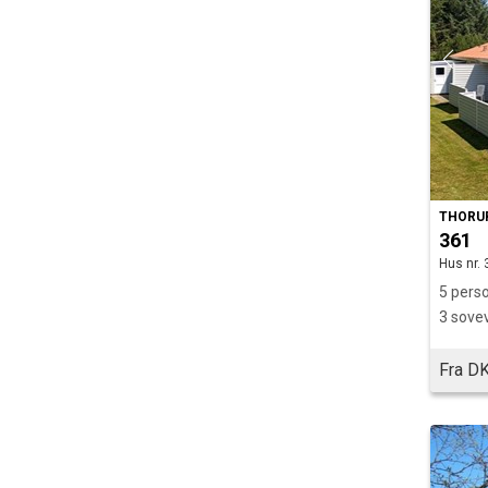
THORU
361
Hus nr. 
5 perso
3 sove
Fra DK