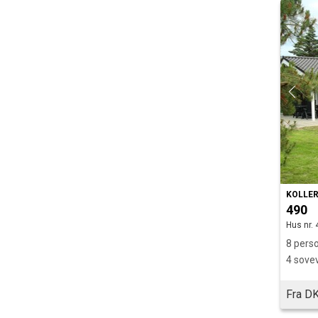
KOLLER
490
Hus nr. 
8 perso
4 sove
Fra DK