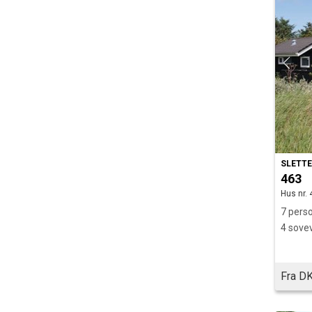
SLETT
463
Hus nr. 
7 perso
4 sove
Fra DK