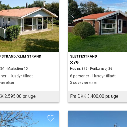
PSTRAND /KLIM STRAND
SLETTESTRAND
379
361 - Markstien 10
Hus nr. 379 - Perikumvej 26
ner - Husdyr tilladt
6 personer - Husdyr tilladt
værelser
3 soveværelser
K 2.595,00 pr. uge
Fra DKK 3.400,00 pr. uge