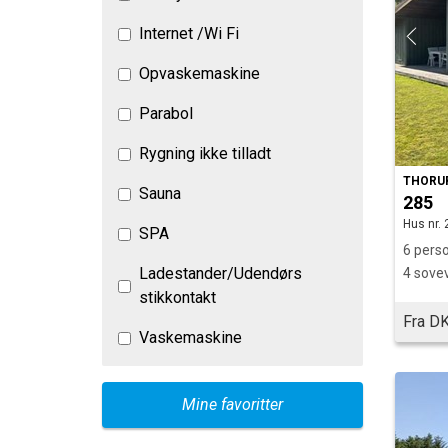
Internet /Wi Fi
Opvaskemaskine
Parabol
Rygning ikke tilladt
THORU
Sauna
285
Hus nr. 
SPA
6 perso
Ladestander/Udendørs
4 sove
stikkontakt
Fra DK
Vaskemaskine
Mine favoritter