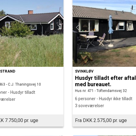
ESTRAND
SVINKLØV
Husdyr tilladt efter afta
med bureauet.
463 - C.J. Thaningsvej 10
Hus nr. 471 - Toftendamsvej 32
ner - Husdyr tilladt
6 personer - Husdyr ikke tilladt
værelser
3 soveværelser
K 7.750,00 pr. uge
Fra DKK 2.575,00 pr. uge