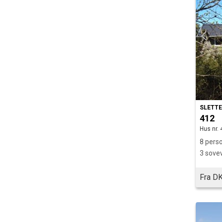
SLETT
412
Hus nr. 
8 perso
3 sove
Fra DK