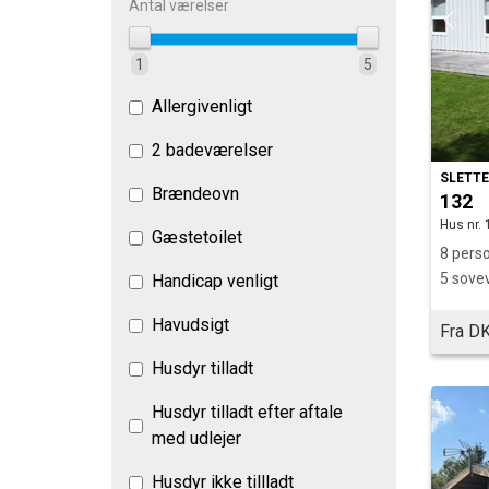
Antal værelser
1
5
Allergivenligt
2 badeværelser
SLETT
Brændeovn
132
Hus nr. 
Gæstetoilet
8 perso
5 sove
Handicap venligt
Havudsigt
Fra DK
Husdyr tilladt
Husdyr tilladt efter aftale
med udlejer
Husdyr ikke tillladt