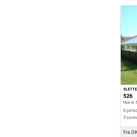
SLETT
526
Hus nr. 
6 perso
3 sove
Fra DK