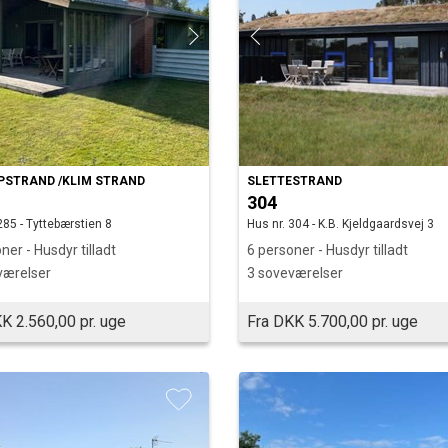
PSTRAND /KLIM STRAND
SLETTESTRAND
304
285 - Tyttebærstien 8
Hus nr. 304 - K.B. Kjeldgaardsvej 3
ner - Husdyr tilladt
6 personer - Husdyr tilladt
værelser
3 soveværelser
K 2.560,00 pr. uge
Fra DKK 5.700,00 pr. uge